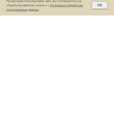
Продолжая использовать сайт, вы соглашаетесь на
OK
обработку файлов cookie и c
Политикой обработки
персональных данных