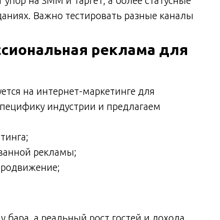
упор на SMM и таргет, а более статусные
даниях. Важно тестировать разные каналы
ессиональная реклама для
уется на интернет-маркетинге для
 специфику индустрии и предлагаем
тинга;
ованной рекламы;
продвижение;
 бара, а реальный рост гостей и дохода.