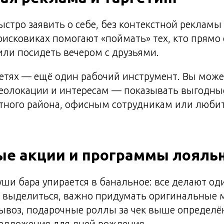
ыстро заявить о себе, без контекстной рекламы
исковиках помогают «поймать» тех, кто прямо с
или посидеть вечером с друзьями.
сетях — ещё один рабочий инструмент. Вы може
геолокации и интересам — показывать выгодн
тного района, офисным сотрудникам или люби
ые акции и программы лояль
уши бара упирается в банальное: все делают о
ы выделиться, важно придумать оригинальные 
вывоз, подарочные роллы за чек выше определ
едложения для дней рождения.