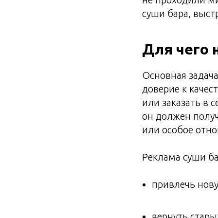
суши бара, выс
Для чего 
Основная задача
доверие к качес
или заказать в 
он должен получ
или особое отн
Реклама суши ба
привлечь нову
вернуть стары