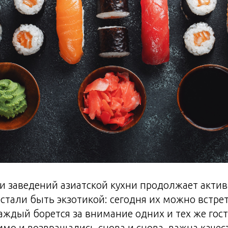
и заведений азиатской кухни продолжает актив
стали быть экзотикой: сегодня их можно встре
каждый борется за внимание одних и тех же гост
мо и возвращались снова и снова, важна качес