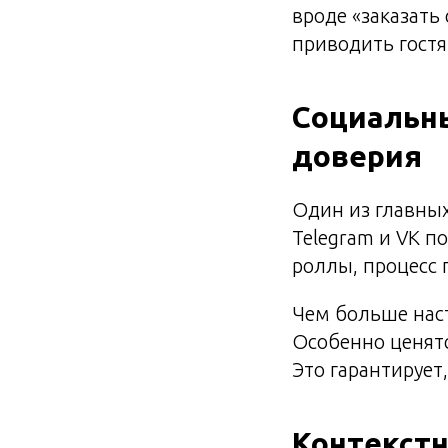
вроде «заказать
приводить гостя
Социальн
доверия
Один из главных
Telegram и VK п
роллы, процесс 
Чем больше наст
Особенно ценятс
Это гарантирует,
Контекстн