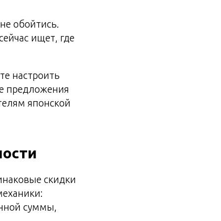
 не обойтись.
ейчас ищет, где
те настроить
ые предложения
телям японской
ности
динаковые скидки
механики:
ённой суммы,