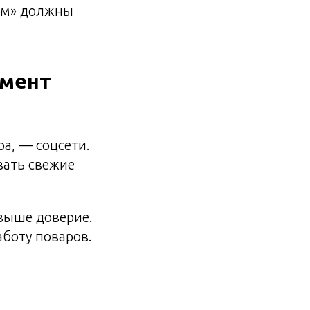
дом» должны
умент
ра, — соцсети.
вать свежие
выше доверие.
аботу поваров.