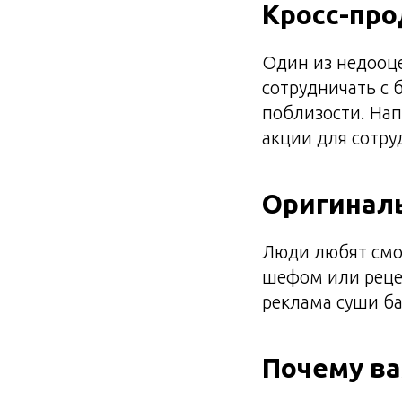
Кросс-про
Один из недооц
сотрудничать с 
поблизости. Нап
акции для сотру
Оригиналь
Люди любят смот
шефом или рецеп
реклама суши ба
Почему в