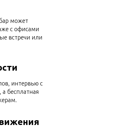
бар может
аже с офисами
ые встречи или
ости
лов, интервью с
 а бесплатная
жерам.
движения