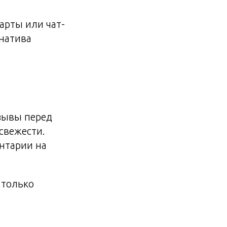
арты или чат-
натива
зывы перед
свежести.
нтарии на
 только