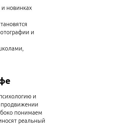
 и новинках
становятся
фотографии и
школами,
афе
 психологию и
на продвижении
лубоко понимаем
риносят реальный