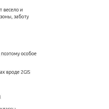
т весело и
зоны, заботу
 поэтому особое
ах вроде 2GIS
я
классы,