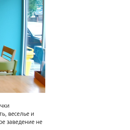
очки
ь, веселье и
ое заведение не