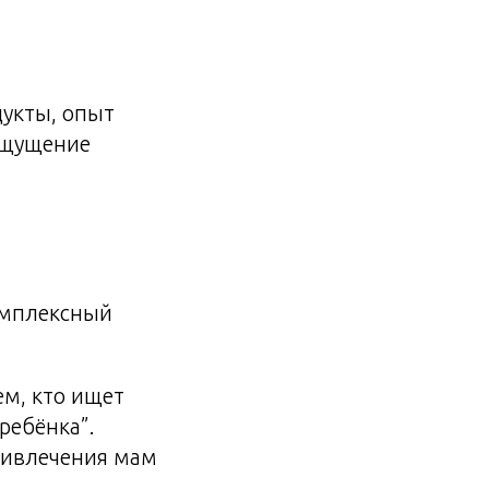
дукты, опыт
 ощущение
омплексный
м, кто ищет
ребёнка”.
ивлечения мам