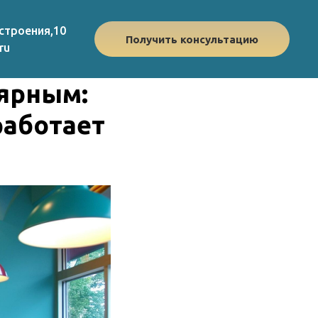
строения,10
Получить консультацию
ru
лярным:
работает