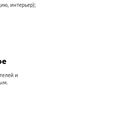
ию, интерьер);
фе
телей и
ным.