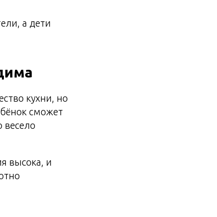
ели, а дети
дима
ество кухни, но
ебёнок сможет
о весело
я высока, и
отно