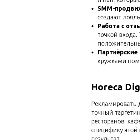
SMM-продви
создают лоял
Работа с отз
точкой входа
положительны
Партнёрские
кружками пом
Horeca Di
Рекламировать д
точный таргетин
ресторанов, каф
специфику этой 
результат.