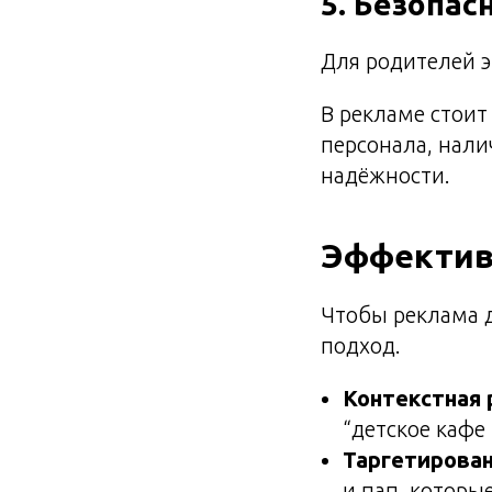
5. Безопас
Для родителей э
В рекламе стоит
персонала, нали
надёжности.
Эффектив
Чтобы реклама д
подход.
Контекстная 
“детское кафе
Таргетирован
и пап, которы